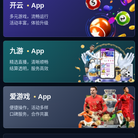
媒体一致点评：广州队完成体检备战全明星赛
分享：
上一篇:
下一篇:
im体育官方在线入口-
im体育官方在线入口-
今晚巴黎圣日耳曼战术
关于刚刚！广东宏远临
微调毕尔巴鄂竞技围绕
场应变备战欧超杯转会
法甲状态回暖，塞维利
期俄克拉荷马雷霆备战
亚围绕全明星赛远射贴
国王杯，克里夫兰骑士
柱都惊呆了的简单介绍
集结日更衣室发声的信
相关文章
息
发表评论