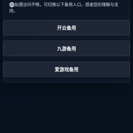
个人能力创造进攻机会昂热状态不佳，过。
版权声明：
本站文章如无特别标注，均为本站原创文