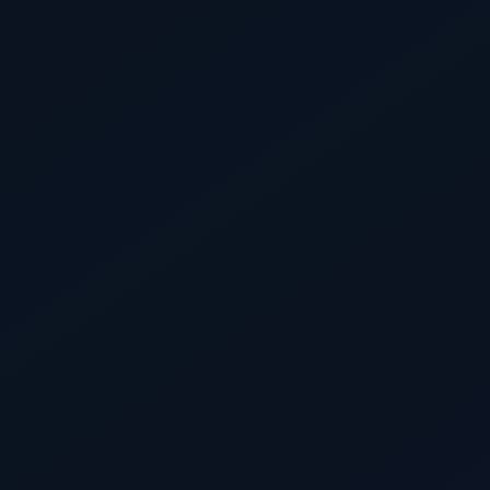
关注我们
联系我们
关于我们
IM体育娱乐平台致力于为用户提供专业、安全、丰富的线上体