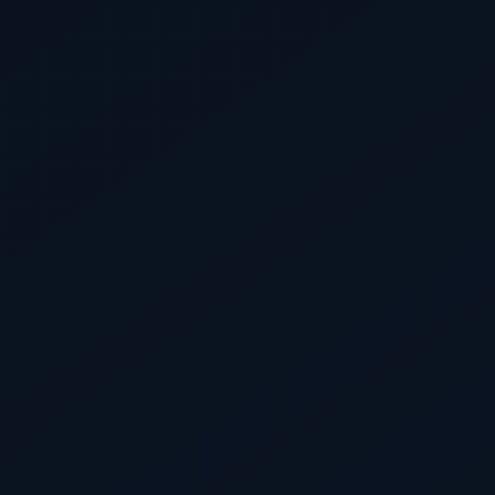
战全明星赛的信息
发表评论
发布评论
暂时没有评论，来抢沙发吧~