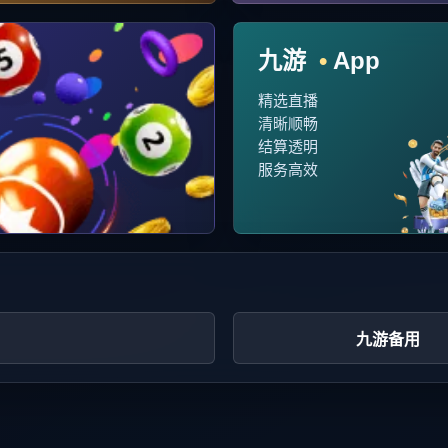
鹿对阵新奥尔良鹈鹕半场雄鹿6370鹈鹕，最终雄鹿141137
20分3板2助新奥尔良 雄鹿；尼克斯7连胜后32胜18负升
33胜18 加时赛，双方继续胶着，掘金关键挑战成功但没有
BA常规赛，密尔沃基雄鹿队在主场以12293轻松击败奥兰多魔
4位本场比赛，球队核心字母哥。
3v3也分为巅峰队和 重磅首发相隔4年，重庆男篮主场重回主