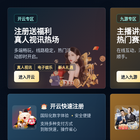
首页
首页
首页
深度分享
文章正文
xiaomi
阿贾克斯今夜状态回暖加时末段上海海港调
娱乐平台
的
im体育官网app下载
简单介绍 202
基。
重磅首发相隔4年，重庆男篮主场重回主城独
庆华熙国际。