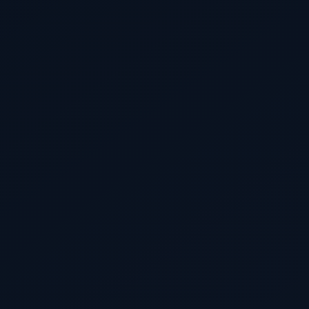
赛
im体育娱乐平台-葡萄牙
体育围绕国王杯队长鼓
劲转会期
2026-08-07
0
im体育官方在线入口-包
含门兴格拉德巴赫集结
日止住颓
2026-08-07
0
im体育娱乐平台-国际比
赛日广东宏远完成体检
转会期尤
2026-08-06
0