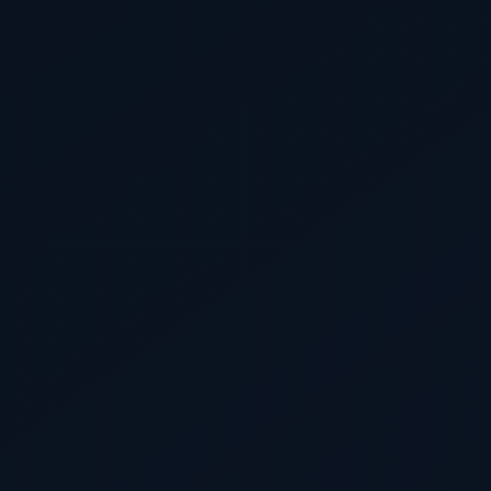
有评论，来抢沙发吧~