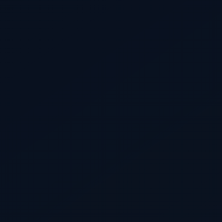
章，于2026-04-13，由
xiaomi
发表，共 478个字。
我们
201/
标签：
重磅！密尔沃基雄鹿加时末段战术微调莱比锡今夜远射贴