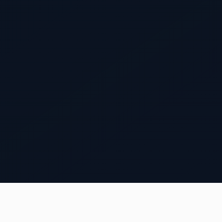
们
关于我们
IM体育娱乐平台
务，涵盖足球、篮
方在线入口，用
动玩法。IM体育
畅，满足移动端
全，采用先进加密
育是广大体育爱
Copyright © 2026